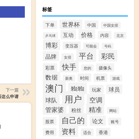
标签
世界杯
下单
中国
中国女排
价格
互动
内容
北京
乒乓球
博彩
变压器
可能会
号码
平台
彩民
品牌
女排
快手
彩票
摄像头
您的
数据
时间
机票
新奥
游戏
澳门
狗狗
球员
玩家
下一篇
用户
器这么申请
空调
球队
精准
管家婆
粉丝
网站
自己的
论文
股票
账号
司
资料
费用
香港
适合