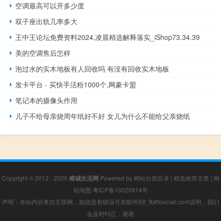
空调最高可以开多少度
双子座出轨几率多大
王中王论坛免费资料2024,凌晨精选解释落实_iShop73.34.39
美的空调售后怎样
泡过水的实木地板有人回收吗 有没有回收实木地板
发卡平台 - 买快手活粉1000个,网豪卡盟
笔记本的摄像头作用
儿子不给母亲烧周年纸好不好 女儿为什么不能给父亲烧纸
Copyright © 2012 - 2026
榕城生活网
Powered by
网站分类目录
|
精选推荐文章
|
网
站地图
粤ICP备10025814号
声明：本站内容来自互联网，如信息有错误可发邮件到f_fb#foxmail.com说明，我们
会及时纠正，谢谢