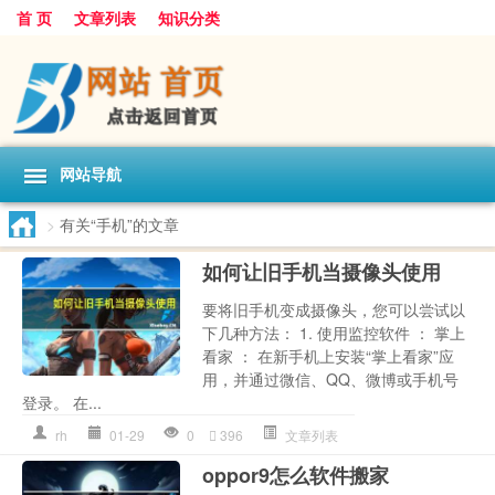
首 页
文章列表
知识分类
网站导航
>
有关“手机”的文章
如何让旧手机当摄像头使用
要将旧手机变成摄像头，您可以尝试以
下几种方法： 1. 使用监控软件 ： 掌上
看家 ： 在新手机上安装“掌上看家”应
用，并通过微信、QQ、微博或手机号
登录。 在...
rh
01-29
0
396
文章列表
oppor9怎么软件搬家