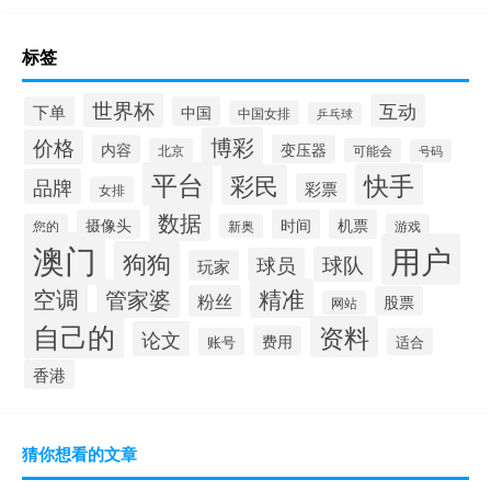
标签
世界杯
互动
下单
中国
中国女排
乒乓球
博彩
价格
内容
变压器
北京
可能会
号码
平台
快手
彩民
品牌
彩票
女排
数据
摄像头
时间
机票
您的
新奥
游戏
澳门
用户
狗狗
球队
球员
玩家
空调
精准
管家婆
粉丝
股票
网站
自己的
资料
论文
费用
账号
适合
香港
猜你想看的文章