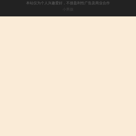
本站仅为个人兴趣爱好，不接盈利性广告及商业合作
小男孩