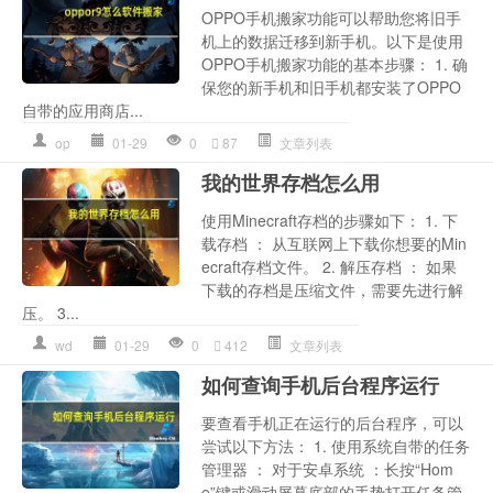
OPPO手机搬家功能可以帮助您将旧手
机上的数据迁移到新手机。以下是使用
OPPO手机搬家功能的基本步骤： 1. 确
保您的新手机和旧手机都安装了OPPO
自带的应用商店...
op
01-29
0
87
文章列表
我的世界存档怎么用
使用Minecraft存档的步骤如下： 1. 下
载存档 ： 从互联网上下载你想要的Min
ecraft存档文件。 2. 解压存档 ： 如果
下载的存档是压缩文件，需要先进行解
压。 3...
wd
01-29
0
412
文章列表
如何查询手机后台程序运行
要查看手机正在运行的后台程序，可以
尝试以下方法： 1. 使用系统自带的任务
管理器 ： 对于安卓系统 ：长按“Hom
e”键或滑动屏幕底部的手势打开任务管