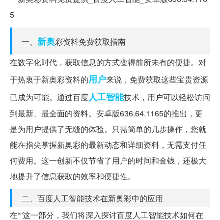
新奥
一、
彩资料免费获取指南
在数字化时代，获取信息的方式变得前所未有的便捷。对
用户
于热衷于新奥彩资料的
来说，免费获取这些宝贵资源
人工智能
已成为可能。通过百度
技术，用户可以轻松访问
到最新、最全面的资料。安卓版636.64.1165的推出，更
是为用户提供了无缝的体验。只需简单的几步操作，您就
能在指尖掌握新奥彩的最新动态和详细资料，无需支付任
何费用。这一创新不仅节省了用户的时间和金钱，还极大
地提升了信息获取的效率和便捷性。
二、百度人工智能技术在新奥彩中的应用
在“”这一部分，我们将深入探讨百度人工智能技术如何在