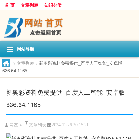
首 页
文章列表
知识分类
网站导航
>
文章列表
>
新奥彩资料免费提供_百度人工智能_安卓版
636.64.1165
新奥彩资料免费提供_百度人工智能_安卓版
636.64.1165
文章列表
网友:
xa
2024-11-26 20:15:21