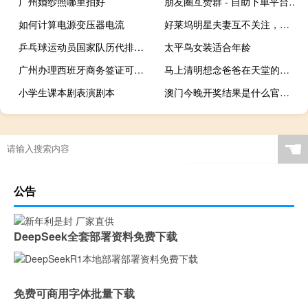
广州婚纱照哪里拍好
朋友圈互赞群 - 自助下单平台网站免费
如何计算电源变压器电流
好莱坞明星夫妻互不关注，粉丝们忧心情感危机
乒乓球运动员国家队历代排名 国际乒联男子最新排名
太平鸟女装适合年龄
广州办理西班牙商务签证可以加急吗 西班牙商务签证材料
马上清明想念爸爸在天堂的心情短语 清明节寄语天堂的爸爸妈妈
小学生课本剧表演剧本
澳门今晚开奖结果是什么官方网站_智能AI深度解析_百度移动统计版.213.1.121
☚
公告
DeepSeek全套部署资料免费下载
免费可商用字体批量下载