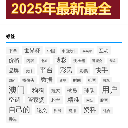
标签
世界杯
互动
下单
中国
中国女排
乒乓球
博彩
价格
内容
变压器
北京
可能会
号码
平台
快手
彩民
品牌
彩票
女排
数据
摄像头
时间
机票
您的
新奥
游戏
澳门
用户
狗狗
球队
球员
玩家
空调
精准
管家婆
粉丝
股票
网站
自己的
资料
论文
费用
账号
适合
香港