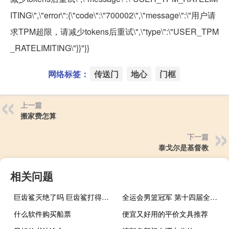
ITING\",\"error\":{\"code\":\"700002\",\"message\":\"用户请
求TPM超限，请减少tokens后重试\",\"type\":\"USER_TPM
_RATELIMITING\"}}"}}
网络标签：
传送门
地心
门框
上一篇
搬家费怎算
下一篇
泰戈尔是基督教
相关问题
巨齿鲨灭绝了吗 巨齿鲨打得过虎鲸吗
全运会男篮冠军 第十四届全运会男篮冠军
什么软件购买船票
便宜又好用的平价文具推荐