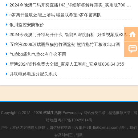
2024今晚澳门码开奖直播143_详细解答解释落实_实用版700.821
c罗离开曼联还能上场吗 曝曼联希望c罗冬窗离队
银川监控安防报价
2024今晚澳门开特马开什么_智能AI深度解析_好看视频版v32.26.52
五粮液2008玻璃瓶熊猫抱竹酒鉴别 熊猫抱竹五粮液出口酒
气垫bb霜和气垫cc有什么不同
新澳2024资料免费大全版_百度人工智能_安卓版636.64.955
并联电路电压分配关系式
Copyright © 2012 - 2026
榕城生活网
Powered by
网站分类目录
|
精选推荐文章
|
网
站地图
粤ICP备10025814号
声明：本站内容来自互联网，如信息有错误可发邮件到f_fb#foxmail.com说明，我们
会及时纠正，谢谢