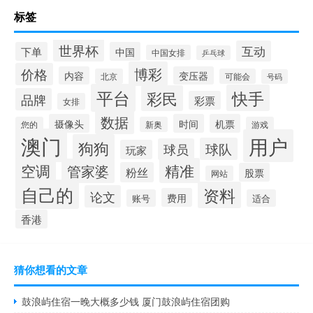
标签
世界杯
互动
下单
中国
中国女排
乒乓球
博彩
价格
内容
变压器
北京
可能会
号码
平台
快手
彩民
品牌
彩票
女排
数据
摄像头
时间
机票
您的
新奥
游戏
澳门
用户
狗狗
球队
球员
玩家
空调
精准
管家婆
粉丝
股票
网站
自己的
资料
论文
费用
账号
适合
香港
猜你想看的文章
鼓浪屿住宿一晚大概多少钱 厦门鼓浪屿住宿团购