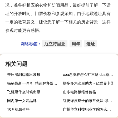
况，准备好相应的衣物和防晒用品，最好提前了解一下遗
址的开放时间、门票价格和参观须知，由于地震遗址具有
一定的教育意义，建议您了解一下相关的历史背景，这样
参观时能更有感悟。
网络标签：
厄立特里亚
周年
遗址
相关问题
变压器副边输出波形
cba总决赛怎么打三场 cba总决赛几局几胜
揭秘最新一码肖_精选解释落实将深度解析_安装版v328.833
拼多多怎么刷助力 - 亿世界卡盟
飞机票什么时候出票
山东电路板维修价格
国内第一女装品牌
红烧绿皮茄子的家常做法 绿皮茄子是哪里产的
10月机票价格
广州华立科技职业学院怎么转校区 广州华立科技职业学院