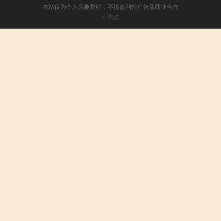
本站仅为个人兴趣爱好，不接盈利性广告及商业合作
小男孩