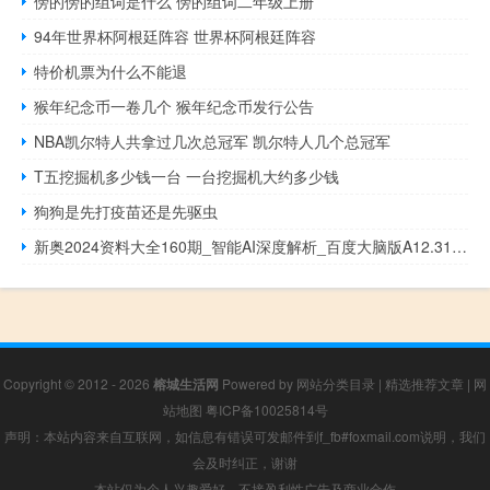
傍的傍的组词是什么 傍的组词二年级上册
94年世界杯阿根廷阵容 世界杯阿根廷阵容
特价机票为什么不能退
猴年纪念币一卷几个 猴年纪念币发行公告
NBA凯尔特人共拿过几次总冠军 凯尔特人几个总冠军
T五挖掘机多少钱一台 一台挖掘机大约多少钱
狗狗是先打疫苗还是先驱虫
新奥2024资料大全160期_智能AI深度解析_百度大脑版A12.31.882
Copyright © 2012 - 2026
榕城生活网
Powered by
网站分类目录
|
精选推荐文章
|
网
站地图
粤ICP备10025814号
声明：本站内容来自互联网，如信息有错误可发邮件到f_fb#foxmail.com说明，我们
会及时纠正，谢谢
本站仅为个人兴趣爱好，不接盈利性广告及商业合作