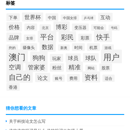
标签
世界杯
互动
下单
中国
中国女排
乒乓球
博彩
价格
内容
变压器
北京
可能会
号码
平台
快手
彩民
品牌
彩票
女排
数据
摄像头
时间
机票
您的
新奥
游戏
澳门
用户
狗狗
球队
球员
玩家
空调
精准
管家婆
粉丝
股票
网站
自己的
资料
论文
费用
账号
适合
香港
猜你想看的文章
关于科技论文怎么写