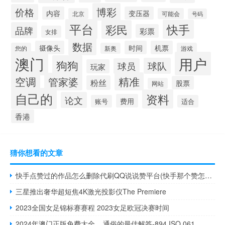
博彩
价格
内容
变压器
北京
可能会
号码
平台
快手
彩民
品牌
彩票
女排
数据
摄像头
时间
机票
您的
新奥
游戏
澳门
用户
狗狗
球队
球员
玩家
空调
精准
管家婆
粉丝
股票
网站
自己的
资料
论文
费用
账号
适合
香港
猜你想看的文章
快手点赞过的作品怎么删除代刷QQ说说赞平台(快手那个赞怎么删除)
三星推出奢华超短焦4K激光投影仪The Premiere
2023全国女足锦标赛赛程 2023女足欧冠决赛时间
2024年澳门正版免费大全__通俗的最佳解答-894.ISO.061