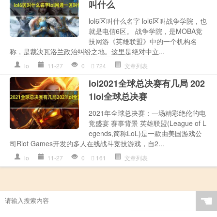
叫什么
lol6区叫什么名字 lol6区叫战争学院，也
就是电信6区。 战争学院，是MOBA竞
技网游《英雄联盟》中的一个机构名
称，是裁决瓦洛兰政治纠纷之地。这里是绝对中立...
lo
11-27
0
724
文章列表
lol2021全球总决赛有几局 202
1lol全球总决赛
2021年全球总决赛：一场精彩绝伦的电
竞盛宴 赛事背景 英雄联盟(League of L
egends,简称LoL)是一款由美国游戏公
司Riot Games开发的多人在线战斗竞技游戏，自2...
lo
11-27
0
161
文章列表
☚