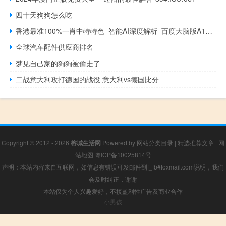
四十天狗狗怎么吃
香港最准100%一肖中特特色_智能AI深度解析_百度大脑版A12.31.667
全球汽车配件供应商排名
梦见自己家的狗狗被偷走了
二战意大利攻打德国的战役 意大利vs德国比分
Copyright © 2012 - 2026
榕城生活网
Powered by
网站分类目录
|
精选推荐文章
|
网
站地图
粤ICP备10025814号
声明：本站内容来自互联网，如信息有错误可发邮件到f_fb#foxmail.com说明，我们
会及时纠正，谢谢
本站仅为个人兴趣爱好，不接盈利性广告及商业合作
小男孩