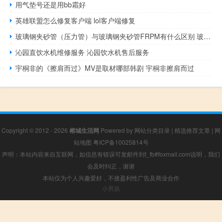
用气垫号还是用bb霜好
英雄联盟怎么修复客户端 lol客户端修复
玻璃钢夹砂管（压力管）与玻璃钢夹砂管FRPM有什么区别 玻璃钢夹砂管制造厂家
沁园直饮水机维修服务 沁园饮水机售后服务
宇桐非的《擦肩而过》MV是取材哪部韩剧 宇桐非擦肩而过
Copyright © 2012 - 2026
榕城生活网
Powered by
网站分类目录
|
精选推荐文章
|
网
站地图
粤ICP备10025814号
声明：本站内容来自互联网，如信息有错误可发邮件到f_fb#foxmail.com说明，我们
会及时纠正，谢谢
本站仅为个人兴趣爱好，不接盈利性广告及商业合作
小男孩