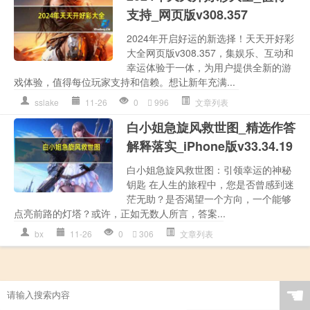
支持_网页版v308.357
2024年开启好运的新选择！天天开好彩
大全网页版v308.357，集娱乐、互动和
幸运体验于一体，为用户提供全新的游
戏体验，值得每位玩家支持和信赖。想让新年充满...
sslake
11-26
0
996
文章列表
白小姐急旋风救世图_精选作答
解释落实_iPhone版v33.34.19
白小姐急旋风救世图：引领幸运的神秘
钥匙 在人生的旅程中，您是否曾感到迷
茫无助？是否渴望一个方向，一个能够
点亮前路的灯塔？或许，正如无数人所言，答案...
bx
11-26
0
306
文章列表
☚