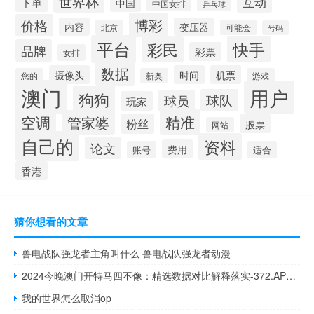
世界杯
互动
下单
中国
中国女排
乒乓球
博彩
价格
内容
变压器
北京
可能会
号码
平台
快手
彩民
品牌
彩票
女排
数据
摄像头
时间
机票
您的
新奥
游戏
澳门
用户
狗狗
球队
球员
玩家
空调
精准
管家婆
粉丝
股票
网站
自己的
资料
论文
费用
账号
适合
香港
猜你想看的文章
兽电战队强龙者主角叫什么 兽电战队强龙者动漫
2024今晚澳门开特马四不像：精选数据对比解释落实-372.APP.49
我的世界怎么取消op