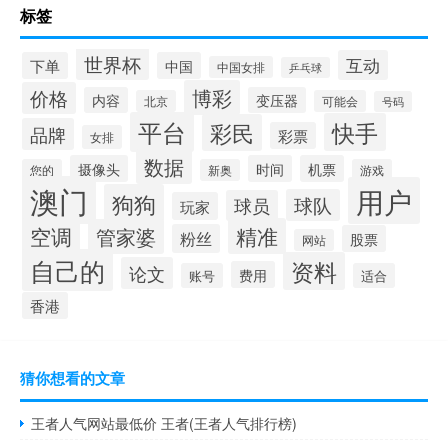
标签
世界杯
互动
下单
中国
中国女排
乒乓球
博彩
价格
内容
变压器
北京
可能会
号码
平台
快手
彩民
品牌
彩票
女排
数据
摄像头
时间
机票
您的
新奥
游戏
澳门
用户
狗狗
球队
球员
玩家
空调
精准
管家婆
粉丝
股票
网站
自己的
资料
论文
费用
账号
适合
香港
猜你想看的文章
王者人气网站最低价 王者(王者人气排行榜)