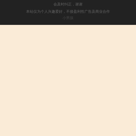
会及时纠正，谢谢
本站仅为个人兴趣爱好，不接盈利性广告及商业合作
小男孩