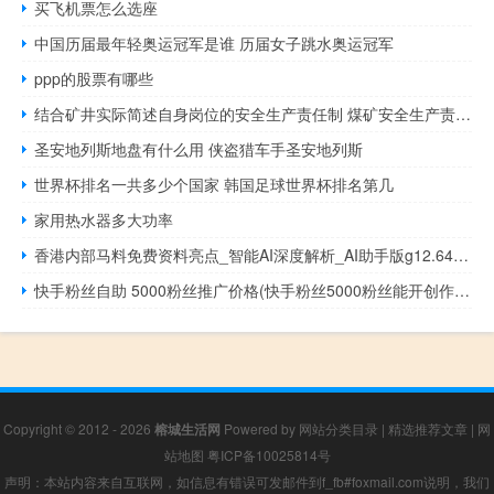
买飞机票怎么选座
中国历届最年轻奥运冠军是谁 历届女子跳水奥运冠军
ppp的股票有哪些
结合矿井实际简述自身岗位的安全生产责任制 煤矿安全生产责任书
圣安地列斯地盘有什么用 侠盗猎车手圣安地列斯
世界杯排名一共多少个国家 韩国足球世界杯排名第几
家用热水器多大功率
香港内部马料免费资料亮点_智能AI深度解析_AI助手版g12.64.712
快手粉丝自助 5000粉丝推广价格(快手粉丝5000粉丝能开创作者)
Copyright © 2012 - 2026
榕城生活网
Powered by
网站分类目录
|
精选推荐文章
|
网
站地图
粤ICP备10025814号
声明：本站内容来自互联网，如信息有错误可发邮件到f_fb#foxmail.com说明，我们