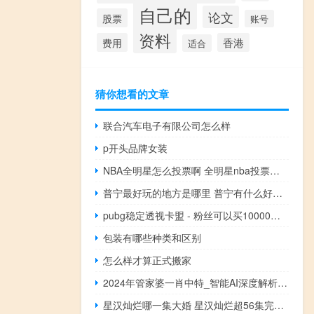
自己的
论文
股票
账号
资料
费用
香港
适合
猜你想看的文章
联合汽车电子有限公司怎么样
p开头品牌女装
NBA全明星怎么投票啊 全明星nba投票入口
普宁最好玩的地方是哪里 普宁有什么好玩的地方
pubg稳定透视卡盟 - 粉丝可以买10000个吗的简单介绍,闲鱼业务自助下单全网最低价
包装有哪些种类和区别
怎么样才算正式搬家
2024年管家婆一肖中特_智能AI深度解析_百度移动统计版.23.71
星汉灿烂哪一集大婚 星汉灿烂超56集完整版