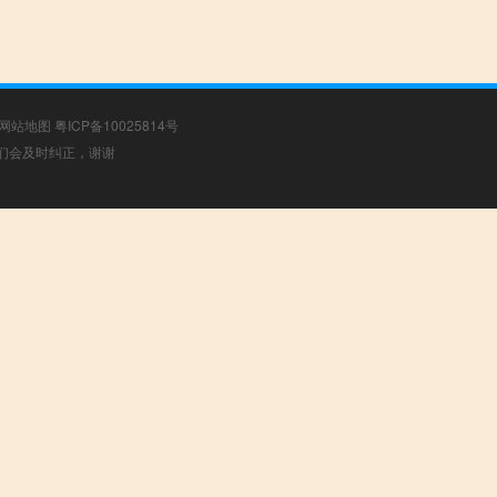
网站地图
粤ICP备10025814号
，我们会及时纠正，谢谢