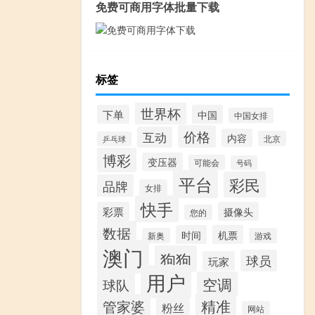
免费可商用字体批量下载
标签
世界杯
下单
中国
中国女排
价格
互动
内容
北京
乒乓球
博彩
变压器
可能会
号码
平台
彩民
品牌
女排
快手
彩票
摄像头
您的
数据
时间
机票
新奥
游戏
澳门
狗狗
球员
玩家
用户
空调
球队
精准
管家婆
粉丝
网站