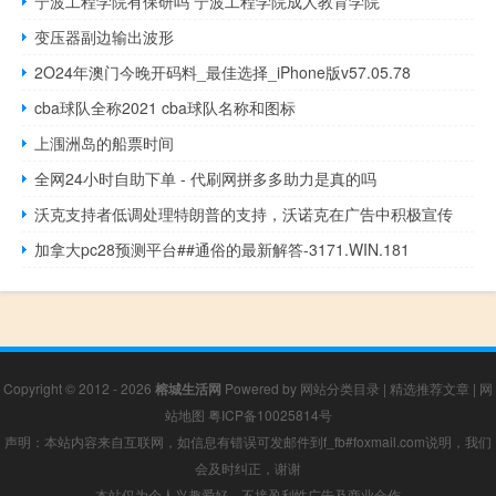
宁波工程学院有保研吗 宁波工程学院成人教育学院
变压器副边输出波形
2O24年澳门今晚开码料_最佳选择_iPhone版v57.05.78
cba球队全称2021 cba球队名称和图标
上涠洲岛的船票时间
全网24小时自助下单 - 代刷网拼多多助力是真的吗
沃克支持者低调处理特朗普的支持，沃诺克在广告中积极宣传
加拿大pc28预测平台##通俗的最新解答-3171.WIN.181
Copyright © 2012 - 2026
榕城生活网
Powered by
网站分类目录
|
精选推荐文章
|
网
站地图
粤ICP备10025814号
声明：本站内容来自互联网，如信息有错误可发邮件到f_fb#foxmail.com说明，我们
会及时纠正，谢谢
本站仅为个人兴趣爱好，不接盈利性广告及商业合作