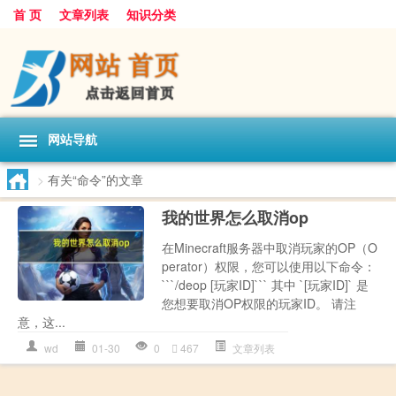
首 页
文章列表
知识分类
网站导航
>
有关“命令”的文章
我的世界怎么取消op
在Minecraft服务器中取消玩家的OP（O
perator）权限，您可以使用以下命令：
```/deop [玩家ID]``` 其中 `[玩家ID]` 是
您想要取消OP权限的玩家ID。 请注
意，这...
wd
01-30
0
467
文章列表