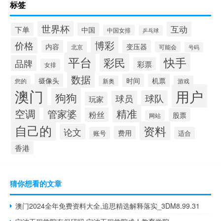
标签
世界杯
互动
下单
中国
中国女排
乒乓球
博彩
价格
内容
变压器
北京
可能会
号码
平台
快手
彩民
品牌
彩票
女排
数据
摄像头
时间
机票
您的
新奥
游戏
澳门
用户
狗狗
球队
球员
玩家
空调
精准
管家婆
粉丝
股票
网站
自己的
资料
论文
费用
账号
适合
香港
猜你想看的文章
澳门2024全年免费资料大全,追思精选解释落实_3DM8.99.31