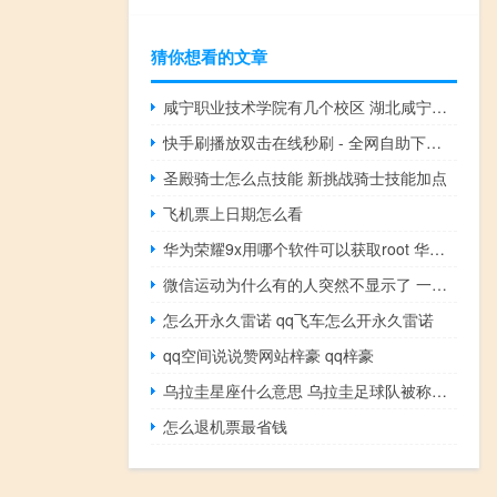
猜你想看的文章
咸宁职业技术学院有几个校区 湖北咸宁职业技术学院
快手刷播放双击在线秒刷 - 全网自助下单最便宜20个_免费快手业务平台
圣殿骑士怎么点技能 新挑战骑士技能加点
飞机票上日期怎么看
华为荣耀9x用哪个软件可以获取root 华为手机root权限获取
微信运动为什么有的人突然不显示了 一个人如果突然关了微信运动
怎么开永久雷诺 qq飞车怎么开永久雷诺
qq空间说说赞网站梓豪 qq梓豪
乌拉圭星座什么意思 乌拉圭足球队被称为什么
怎么退机票最省钱