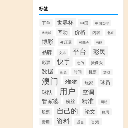
标签
世界杯
下单
中国
中国女排
价格
互动
内容
北京
乒乓球
博彩
变压器
可能会
号码
平台
彩民
品牌
女排
快手
彩票
摄像头
您的
数据
时间
机票
新奥
游戏
澳门
狗狗
球员
玩家
用户
空调
球队
精准
管家婆
粉丝
网站
自己的
论文
股票
账号
资料
费用
香港
适合