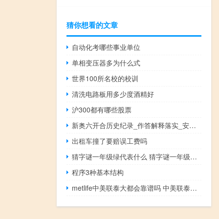
猜你想看的文章
自动化考哪些事业单位
单相变压器多为什么式
世界100所名校的校训
清洗电路板用多少度酒精好
沪300都有哪些股票
新奥六开合历史纪录_作答解释落实_安装版v718.677
出租车撞了要赔误工费吗
猜字谜一年级绿代表什么 猜字谜一年级下册课文
程序3种基本结构
metlife中美联泰大都会靠谱吗 中美联泰大都会人寿