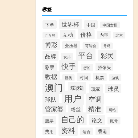
标签
世界杯
下单
中国
中国女排
价格
互动
内容
北京
乒乓球
博彩
变压器
可能会
号码
平台
彩民
品牌
女排
快手
彩票
摄像头
您的
数据
时间
机票
新奥
游戏
澳门
狗狗
球员
玩家
用户
空调
球队
精准
管家婆
粉丝
网站
自己的
论文
股票
账号
资料
费用
香港
适合