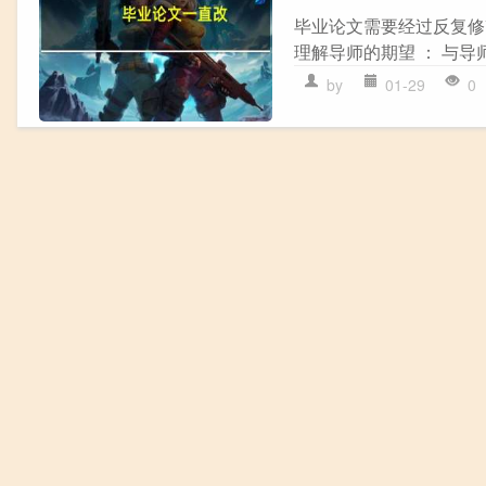
毕业论文需要经过反复修
理解导师的期望 ： 与导
by
01-29
0