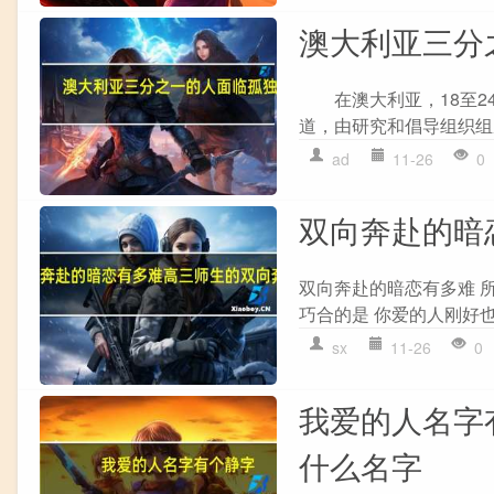
澳大利亚三分
在澳大利亚，18至2
道，由研究和倡导组织组成
ad
11-26
0
双向奔赴的暗
双向奔赴的暗恋有多难 
巧合的是 你爱的人刚好也
sx
11-26
0
我爱的人名字
什么名字