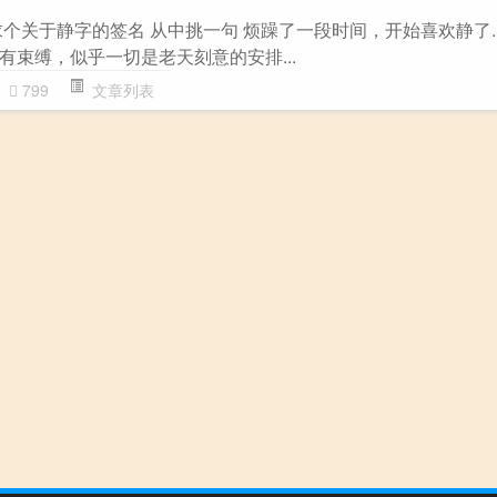
个关于静字的签名 从中挑一句 烦躁了一段时间，开始喜欢静了....
有束缚，似乎一切是老天刻意的安排...
799
文章列表