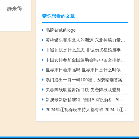
.. 静来得
猜你想看的文章
品牌钻戒的logo
黄桃罐头和东北人的渊源 东北神秘力量黄桃罐头
非诚勿扰是什么意思 非诚勿扰征婚启事
中国女排参加全国运动会吗 中国女排参加重要活动
世界末日会来临吗 世界末日是什么时候
澳门必出一肖一码100准，因袭精选答案落实_资讯版4.418
失恋阵线联盟舞蹈口诀 失恋阵线联盟舞蹈教学
新澳最新版精准特_智能AI深度解析_AI助手版g12.64.872
2024年辽视春晚主持人都有谁 2024《辽视春晚》今晚播出