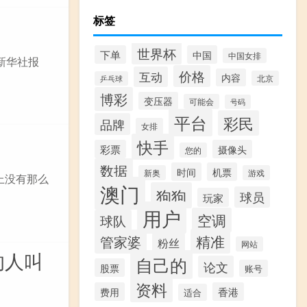
标签
世界杯
下单
中国
中国女排
新华社报
价格
互动
内容
北京
乒乓球
博彩
变压器
可能会
号码
平台
彩民
品牌
女排
快手
彩票
摄像头
您的
数据
时间
机票
新奥
游戏
上没有那么
澳门
狗狗
球员
玩家
用户
空调
球队
精准
管家婆
粉丝
网站
的人叫
自己的
论文
股票
账号
资料
费用
香港
适合