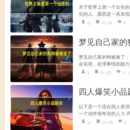
关于世界上第一个出生的
生的人。露西是一具发现
sj
01-29
0
梦见自己家的
梦见自己家的狗被偷了，可
会实现，处理事情的能力不
lj
01-29
0
四人爆笑小品
以下是一个适合四人表演的
一个动作很夸张的人 3. 丙
sr
01-29
0