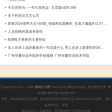
今日买特马--一句引发热议--主页版v204.080
关于科技论文怎么写
新奥2024资料大全160期_智能AI深度解析_百度大脑版A12.31.882
人员招聘的渠道有那些
B2B电子商务的主要特征
女人在床上说的最多的一句话是什么 男人在床上最爱听的26句话
广州华夏职业学院的学校规模 广州华夏职业技术学院
Copyright © 2012 - 2026
榕城生活网
Powered by
网站分类目录
|
精选推荐文章
|
网
站地图
粤ICP备10025814号
声明：本站内容来自互联网，如信息有错误可发邮件到f_fb#foxmail.com说明，我们
会及时纠正，谢谢
本站仅为个人兴趣爱好，不接盈利性广告及商业合作