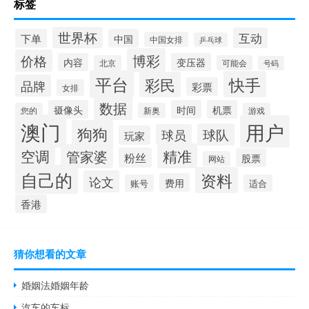
标签
世界杯
互动
下单
中国
中国女排
乒乓球
博彩
价格
内容
变压器
北京
可能会
号码
平台
快手
彩民
品牌
彩票
女排
数据
摄像头
时间
机票
您的
新奥
游戏
澳门
用户
狗狗
球队
球员
玩家
空调
精准
管家婆
粉丝
股票
网站
自己的
资料
论文
费用
账号
适合
香港
猜你想看的文章
婚姻法婚姻年龄
汽车的车标