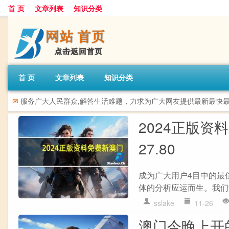
首 页
文章列表
知识分类
首 页
文章列表
知识分类
✉
服务广大人民群众,解答生活难题，力求为广大网友提供最新最快
2024正版资
27.80
成为广大用户4目中的最
体的分析应运而生。我们深
sslake
11-26
澳门今晚上开的