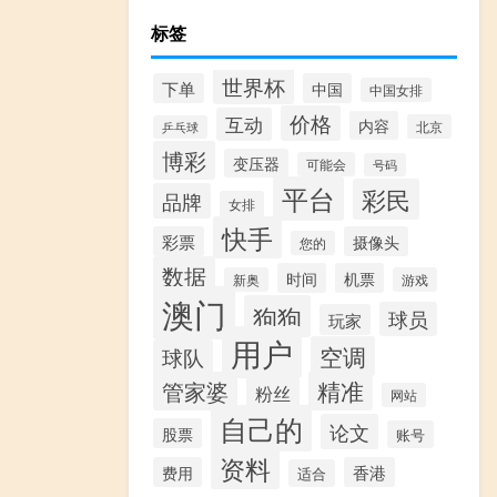
标签
世界杯
下单
中国
中国女排
价格
互动
内容
北京
乒乓球
博彩
变压器
可能会
号码
平台
彩民
品牌
女排
快手
彩票
摄像头
您的
数据
时间
机票
新奥
游戏
澳门
狗狗
球员
玩家
用户
空调
球队
精准
管家婆
粉丝
网站
自己的
论文
股票
账号
资料
费用
香港
适合