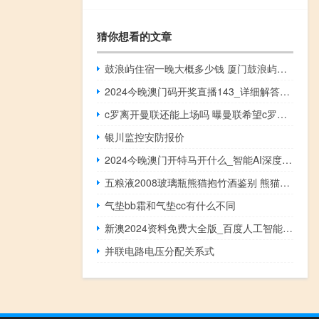
猜你想看的文章
鼓浪屿住宿一晚大概多少钱 厦门鼓浪屿住宿团购
2024今晚澳门码开奖直播143_详细解答解释落实_实用版700.821
c罗离开曼联还能上场吗 曝曼联希望c罗冬窗离队
银川监控安防报价
2024今晚澳门开特马开什么_智能AI深度解析_好看视频版v32.26.52
五粮液2008玻璃瓶熊猫抱竹酒鉴别 熊猫抱竹五粮液出口酒
气垫bb霜和气垫cc有什么不同
新澳2024资料免费大全版_百度人工智能_安卓版636.64.955
并联电路电压分配关系式