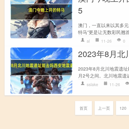
5
澳门，一直以来以其多元
特马”更是让无数彩民翘首
al
11-26
0
2023年8月
2023年8月北川地震遗
月2号之间。北川地震遗迹
sslake
11-26
首页
上一页
120