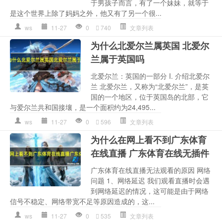
于男孩子而言，有了一个妹妹，就等于
是这个世界上除了妈妈之外，他又有了另一个很...
ws
11-27
0
740
文章列表
为什么北爱尔兰属英国 北爱尔
兰属于英国吗
北爱尔兰：英国的一部分 I. 介绍北爱尔
兰 北爱尔兰，又称为“北爱尔兰”，是英
国的一个地区，位于英国岛的北部，它
与爱尔兰共和国接壤，是一个面积约为24,495...
ws
11-27
0
596
文章列表
为什么在网上看不到广东体育
在线直播 广东体育在线无插件
广东体育在线直播无法观看的原因 网络
问题 1、网络延迟 我们观看直播时会遇
到网络延迟的情况，这可能是由于网络
信号不稳定、网络带宽不足等原因造成的，这...
ws
11-27
0
535
文章列表