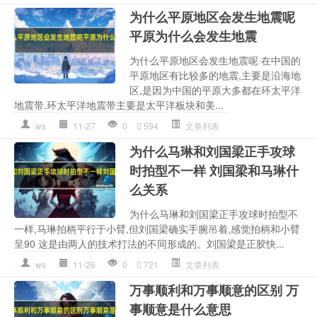
为什么平原地区会发生地震呢
平原为什么会发生地震
为什么平原地区会发生地震呢 在中国的
平原地区有比较多的地震,主要是沿海地
区,是因为中国的平原大多都在环太平洋
地震带.环太平洋地震带主要是太平洋板块和美...
ws
11-27
0
594
文章列表
为什么马琳和刘国梁正手攻球
时拍型不一样 刘国梁和马琳什
么关系
为什么马琳和刘国梁正手攻球时拍型不
一样,马琳拍柄平行于小臂,但刘国梁确实手腕吊着,感觉拍柄和小臂
呈90 这是由两人的技术打法的不同形成的。刘国梁是正胶快...
ws
11-26
0
721
文章列表
万事顺利和万事顺意的区别 万
事顺意是什么意思