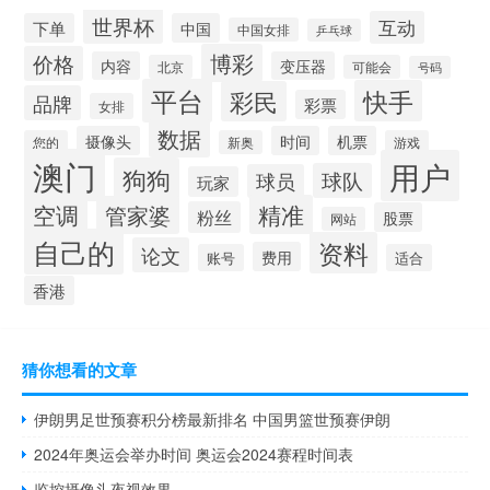
世界杯
互动
下单
中国
中国女排
乒乓球
博彩
价格
内容
变压器
北京
可能会
号码
平台
快手
彩民
品牌
彩票
女排
数据
摄像头
时间
机票
您的
新奥
游戏
澳门
用户
狗狗
球队
球员
玩家
空调
精准
管家婆
粉丝
股票
网站
自己的
资料
论文
费用
账号
适合
香港
猜你想看的文章
伊朗男足世预赛积分榜最新排名 中国男篮世预赛伊朗
2024年奥运会举办时间 奥运会2024赛程时间表
监控摄像头夜视效果