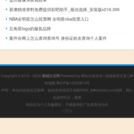
新澳精准资料免费提供彩吧助手_最佳选择_安装版v216.306
NBA全明星怎么投票啊 全明星nba投票入口
五角星logo的服装品牌
案件在网上怎么查询查询号 身份证姓名查询个人案件
Copyright © 2012 - 2026
榕城生活网
Powered by
网站分类目录
|
精选推荐文章
|
网
站地图
粤ICP备10025814号
声明：本站内容来自互联网，如信息有错误可发邮件到f_fb#foxmail.com说明，我们
会及时纠正，谢谢
本站仅为个人兴趣爱好，不接盈利性广告及商业合作
小男孩