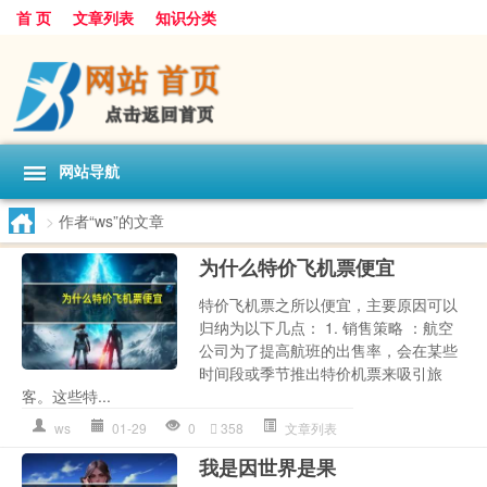
首 页
文章列表
知识分类
网站导航
>
作者“ws”的文章
为什么特价飞机票便宜
特价飞机票之所以便宜，主要原因可以
归纳为以下几点： 1. 销售策略 ：航空
公司为了提高航班的出售率，会在某些
时间段或季节推出特价机票来吸引旅
客。这些特...
ws
01-29
0
358
文章列表
我是因世界是果