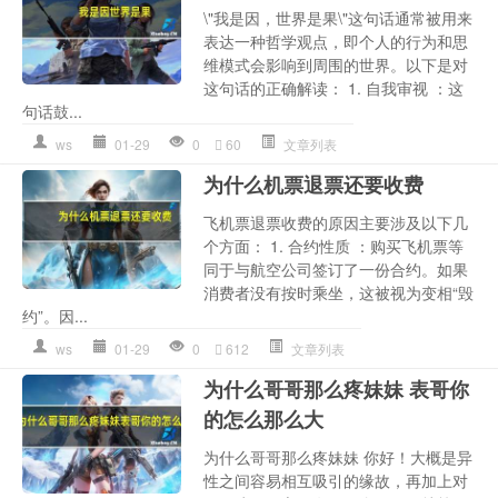
\"我是因，世界是果\"这句话通常被用来
表达一种哲学观点，即个人的行为和思
维模式会影响到周围的世界。以下是对
这句话的正确解读： 1. 自我审视 ：这
句话鼓...
ws
01-29
0
60
文章列表
为什么机票退票还要收费
飞机票退票收费的原因主要涉及以下几
个方面： 1. 合约性质 ：购买飞机票等
同于与航空公司签订了一份合约。如果
消费者没有按时乘坐，这被视为变相“毁
约”。因...
ws
01-29
0
612
文章列表
为什么哥哥那么疼妹妹 表哥你
的怎么那么大
为什么哥哥那么疼妹妹 你好！大概是异
性之间容易相互吸引的缘故，再加上对