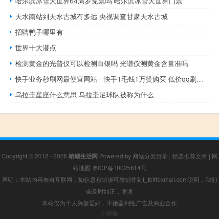
哈尔滨冰雪大世界64周岁免票吗 哈尔滨冰雪大世界门票
天水南站到天水古城有多远 央视调查甘肃天水古城
招聘鸭子哪里有
世界十大潜点
检测黄金的光普仪可以检测白银吗 光谱仪测黄金含量准吗
快手业务秒刷网最便宜网站 - 快手1毛钱1万赞购买 低价qq刷空间说说评论10个
乌拉圭星座什么意思 乌拉圭足球队被称为什么
Copyright © 2012 - 2026
榕城生活网
Powered by
网站分类目录
|
精选推荐文章
|
网
站地图
粤ICP备10025814号
声明：本站内容来自互联网，如信息有错误可发邮件到f_fb#foxmail.com说明，我们
会及时纠正，谢谢
本站仅为个人兴趣爱好，不接盈利性广告及商业合作
小男孩