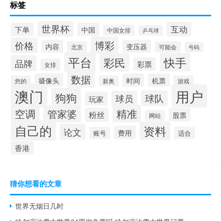
标签
世界杯
互动
下单
中国
中国女排
乒乓球
博彩
价格
内容
变压器
北京
可能会
号码
平台
快手
彩民
品牌
彩票
女排
数据
摄像头
时间
机票
您的
新奥
游戏
澳门
用户
狗狗
球队
球员
玩家
空调
精准
管家婆
粉丝
股票
网站
自己的
资料
论文
费用
账号
适合
香港
猜你想看的文章
世界无烟日几时