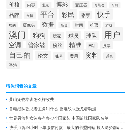
博彩
价格
内容
变压器
北京
可能会
号码
平台
快手
彩民
品牌
彩票
女排
数据
摄像头
时间
机票
您的
新奥
游戏
澳门
用户
狗狗
球队
球员
玩家
空调
精准
管家婆
粉丝
股票
网站
自己的
资料
论文
费用
账号
适合
香港
猜你想看的文章
萧山宠物培训怎么样收费
兽电战队强龙者主角叫什么 兽电战队强龙者动漫
世界男篮和女篮各有多少个国家队 中国篮球国家队名单
快手点赞24小时下单微信付款 - 最大的卡盟网站 拉人送赞群qq号