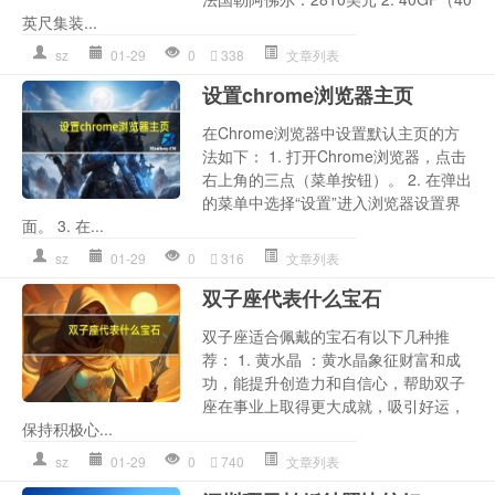
英尺集装...
sz
01-29
0
338
文章列表
设置chrome浏览器主页
在Chrome浏览器中设置默认主页的方
法如下： 1. 打开Chrome浏览器，点击
右上角的三点（菜单按钮）。 2. 在弹出
的菜单中选择“设置”进入浏览器设置界
面。 3. 在...
sz
01-29
0
316
文章列表
双子座代表什么宝石
双子座适合佩戴的宝石有以下几种推
荐： 1. 黄水晶 ：黄水晶象征财富和成
功，能提升创造力和自信心，帮助双子
座在事业上取得更大成就，吸引好运，
保持积极心...
sz
01-29
0
740
文章列表