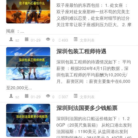
双子座最怕的东西包括： 1. 处女座 ：
双子座对处女座那种一丝不苟的完美主
义感到难以忍受，处女座对细节的过分
关注常常让双子座感到压力巨大。 2. 摩
羯座 ：...
sz
01-29
0
493
文章列表
深圳包装工程师待遇
深圳包装工程师的待遇情况如下： 平均
薪资 ：根据2024年4月1日的数据，深
圳包装工程师的平均薪酬为10,200元/
月。 薪资区间 ：薪资主要集中在6,000
至20,000元...
sz
01-29
0
307
文章列表
深圳到法国要多少钱船票
深圳到法国的出口船运价格如下： 1. 2
0GP（20英尺集装箱） 从蛇口港出发到
法国福斯：1190美元 从盐田港出发到
法国勒阿佛尔：2810美元 2. 40GP（40