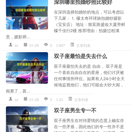
深圳哪里拍婚纱照比较好
在深圳选择拍婚纱的地点，可以考虑以
下几家： 1. 檬太奇环球旅拍婚纱摄影
（宝安店） 地址：致富路盛妆大厦旁鲜
檬千佳行2楼 推荐理由：拍摄过程满
意，摄影师...
sz
01-29
0
697
文章列表
双子座最怕是失去什么
双子座最怕失去的是 自由 。双子座是
一个喜欢自由自在的星座，他们讨厌被
任何事情所绊住。如果有人24小时全天
候地监视他们，他们可能会大吵大闹，
闹累了，甚...
sz
01-29
0
20
文章列表
双子座男生专一不
双子座男生在对待爱情的态度上确实存
在一些矛盾，因此他们的专一性并不是