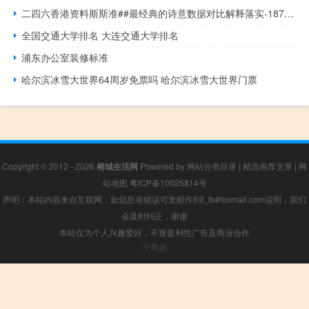
二四六香港资料斯斯准##最经典的诗意数据对比解释落实-1870.CC.89
全国交通大学排名 大连交通大学排名
浦东办公室装修标准
哈尔滨冰雪大世界64周岁免票吗 哈尔滨冰雪大世界门票
Copyright © 2012 - 2026
榕城生活网
Powered by
网站分类目录
|
精选推荐文章
|
网
站地图
粤ICP备10025814号
声明：本站内容来自互联网，如信息有错误可发邮件到f_fb#foxmail.com说明，我们
会及时纠正，谢谢
本站仅为个人兴趣爱好，不接盈利性广告及商业合作
小男孩