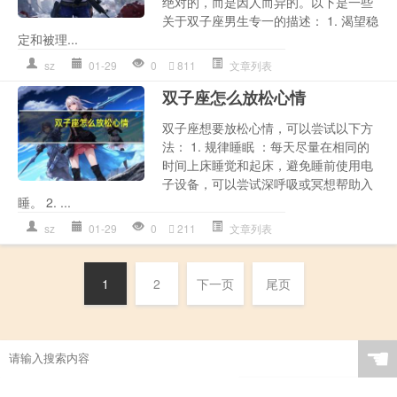
绝对的，而是因人而异的。以下是一些
关于双子座男生专一的描述： 1. 渴望稳
定和被理...
sz
01-29
0
811
文章列表
双子座怎么放松心情
双子座想要放松心情，可以尝试以下方
法： 1. 规律睡眠 ：每天尽量在相同的
时间上床睡觉和起床，避免睡前使用电
子设备，可以尝试深呼吸或冥想帮助入
睡。 2. ...
sz
01-29
0
211
文章列表
1
2
下一页
尾页
☚