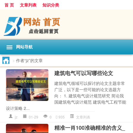
首 页
文章列表
知识分类
网站导航
>
作者“jz”的文章
建筑电气可以写哪些论文
建筑电气领域可以探讨的论文主题非常
广泛，以下是一些可能的论文选题方
向： 1. 建筑电气设计规范研究 简论我
国建筑电气设计规范 建筑电气工程节能
设计策略 2...
jz
01-29
0
935
文章列表
精准一肖100准确精准的含义_