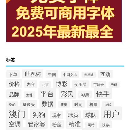
标签
世界杯
互动
下单
中国
中国女排
乒乓球
博彩
价格
内容
变压器
北京
可能会
号码
平台
快手
彩民
品牌
彩票
女排
数据
摄像头
时间
机票
您的
新奥
游戏
澳门
用户
狗狗
球队
球员
玩家
空调
精准
管家婆
粉丝
股票
网站