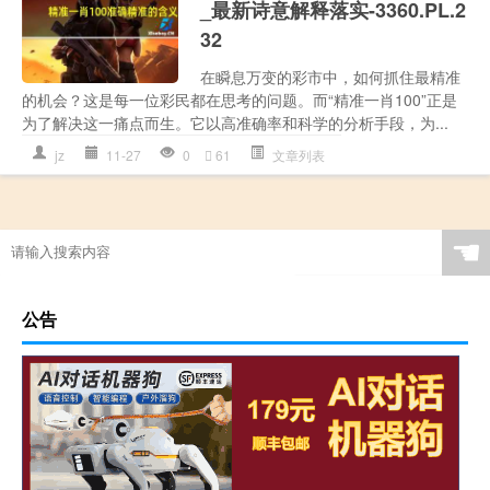
_最新诗意解释落实-3360.PL.2
32
在瞬息万变的彩市中，如何抓住最精准
的机会？这是每一位彩民都在思考的问题。而“精准一肖100”正是
为了解决这一痛点而生。它以高准确率和科学的分析手段，为...
jz
11-27
0
61
文章列表
☚
公告