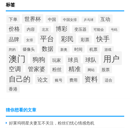
标签
世界杯
互动
下单
中国
中国女排
乒乓球
博彩
价格
内容
变压器
北京
可能会
号码
平台
快手
彩民
品牌
彩票
女排
数据
摄像头
时间
机票
您的
新奥
游戏
澳门
用户
狗狗
球队
球员
玩家
空调
精准
管家婆
粉丝
股票
网站
自己的
资料
论文
费用
账号
适合
香港
猜你想看的文章
好莱坞明星夫妻互不关注，粉丝们忧心情感危机