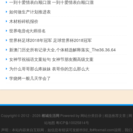
一到十爱情表白顺口溜 一到十爱情表白顺口溜
如何做生产计划推进表
木材粉碎机报价
世界电音dj大师排名
世界杯足球2018年冠军 足球世界杯2018冠军
新澳门历史所有记录大全,个体精选解释落实_The36.36.64
女神节祝福语文案短句 女神节朋友圈高级文案
为什么哥哥那么疼妹妹 表哥你的怎么那么大
学烧烤一般几天学会了
Copyright © 2012 - 2026
榕城生活网
Powered by
网站分类目录
|
精选推荐文章
|
网
站地图
粤ICP备10025814号
声明：本站内容来自互联网，如信息有错误可发邮件到f_fb#foxmail.com说明，我们