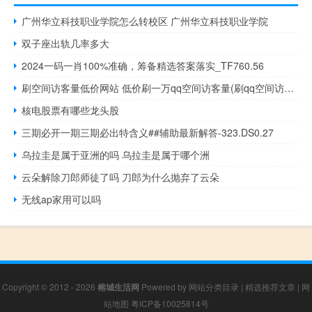
广州华立科技职业学院怎么转校区 广州华立科技职业学院
双子座出轨几率多大
2024一码一肖100%准确，筹备精选答案落实_TF760.56
刷空间访客量低价网站 低价刷一万qq空间访客量(刷qq空间访客量的网址一万一元)
核电股票有哪些龙头股
三期必开一期三期必出特含义##辅助最新解答-323.DS0.27
乌拉圭是属于亚洲的吗 乌拉圭是属于哪个洲
云朵解除刀郎师徒了吗 刀郎为什么抛弃了云朵
无线ap家用可以吗
Copyright © 2012 - 2026
榕城生活网
Powered by
网站分类目录
|
精选推荐文章
|
网
站地图
粤ICP备10025814号