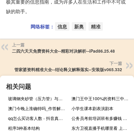
极其重要的信息指南，成为许多人在生活和工作中不可或
缺的助手。
网络标签：
信息
新奥
精准
上一篇
二四六天天免费资枓大全--精彩对决解析--iPad86.25.48
下一篇
管家婆资料精准大全--结论释义解释落实--安装版v065.332
相关问题
玻璃钢夹砂管（压力管）与玻璃钢夹砂管FRPM有什么区别 玻璃钢夹砂管制造厂家
澳门王中王100%的资料三中三：优化新业数据对比解释落实态新-410.XM0.35
澳门今晚上淮确特吗_作答解释落实_实用版256.450
小学生课本剧表演剧本
qq怎么买访客人数 - 抖音真人赞50个自助下单
公务员考前培训班有多赚钱 公务员培训班多少钱
程序3种基本结构
东方卫视直播手机哪里看 上海东方卫视在线回看