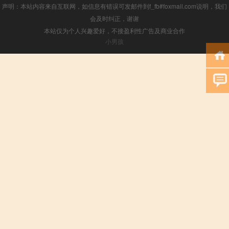
声明：本站内容来自互联网，如信息有错误可发邮件到f_fb#foxmail.com说明，我们
会及时纠正，谢谢
本站仅为个人兴趣爱好，不接盈利性广告及商业合作
小男孩