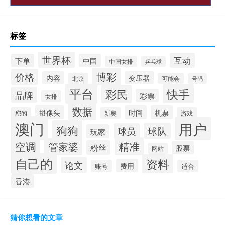
标签
世界杯
互动
下单
中国
中国女排
乒乓球
博彩
价格
内容
变压器
北京
可能会
号码
平台
快手
彩民
品牌
彩票
女排
数据
摄像头
时间
机票
您的
新奥
游戏
澳门
用户
狗狗
球队
球员
玩家
空调
精准
管家婆
粉丝
股票
网站
自己的
资料
论文
费用
账号
适合
香港
猜你想看的文章