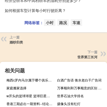
经济型轿车和中高档轿车的油耗分别是多少？
如何根据车型计算每小时行驶距离？
网络标签：
小时
路况
车速
上一篇
婚纱归类
下一篇
世界第三长河
相关问题
梅西c罗内马尔属于哪个俱乐部 内马尔和梅西在一个队吗
白酒广告语 衡水老白干广告词
家庭搬家选择
万事顺利和万事顺意的区别 万事顺意是什么意思
w开头的篮球球星 篮球巨星排名一览表
世界石油大学排名
香港三期必出一期资料--结论释义解释落实--安装版v009.317
摄像头没有红灯