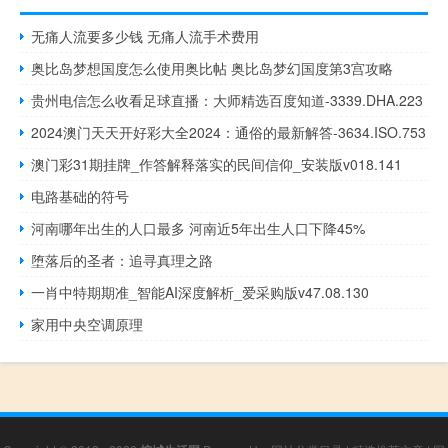
无痛人流要多少钱 无痛人流手术费用
奥比岛梦想国度怎么使用奥比帖 奥比岛梦幻国度第3宫攻略
贵州电信怎么收看足球直播：大师精选百度知道-3339.DHA.223
2024澳门天天开好彩大全2024：通俗的最新解答-3634.ISO.753
澳门彩31期挂牌_作答解释落实的民间信仰_安装版v018.141
电路基础的符号
河南哪年出生的人口最多 河南近5年出生人口下降45%
堕落后的圣者：追寻真理之路
一肖中特期期准_智能AI深度解析_爱采购版v47.08.130
家用中央空调原理