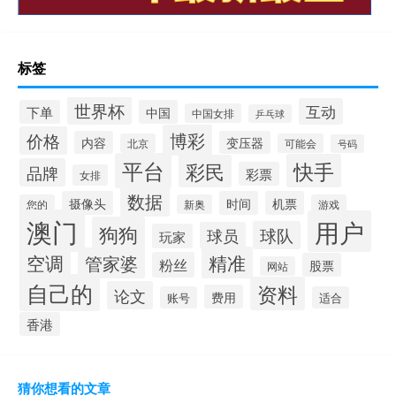
标签
世界杯
互动
下单
中国
中国女排
乒乓球
博彩
价格
内容
变压器
北京
可能会
号码
平台
快手
彩民
品牌
彩票
女排
数据
摄像头
时间
机票
您的
新奥
游戏
澳门
用户
狗狗
球队
球员
玩家
空调
精准
管家婆
粉丝
股票
网站
自己的
资料
论文
费用
账号
适合
香港
猜你想看的文章