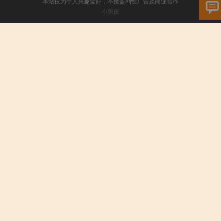
本站仅为个人兴趣爱好，不接盈利性广告及商业合作
小男孩