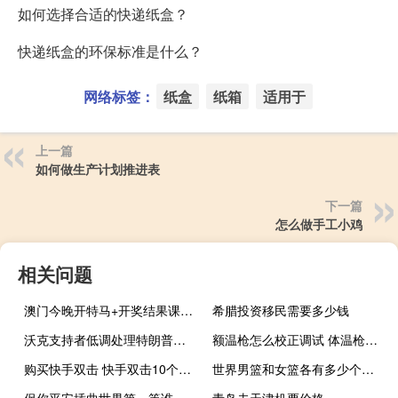
如何选择合适的快递纸盒？
快递纸盒的环保标准是什么？
网络标签：
纸盒
纸箱
适用于
上一篇
如何做生产计划推进表
下一篇
怎么做手工小鸡
相关问题
澳门今晚开特马+开奖结果课：最经典的诗意AI解释落实-2455.ISO.598
希腊投资移民需要多少钱
沃克支持者低调处理特朗普的支持，沃诺克在广告中积极宣传
额温枪怎么校正调试 体温枪如何调试才是正确的
购买快手双击 快手双击10个刷(快手刷双击十个)
世界男篮和女篮各有多少个国家队 中国篮球国家队名单
保你平安插曲世界第一等谁唱的 世界第一等刘德华
青岛去天津机票价格