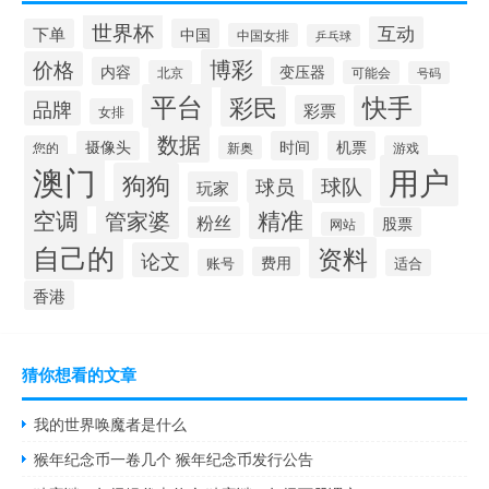
世界杯
互动
下单
中国
中国女排
乒乓球
博彩
价格
内容
变压器
北京
可能会
号码
平台
快手
彩民
品牌
彩票
女排
数据
摄像头
时间
机票
您的
新奥
游戏
澳门
用户
狗狗
球队
球员
玩家
空调
精准
管家婆
粉丝
股票
网站
自己的
资料
论文
费用
账号
适合
香港
猜你想看的文章
我的世界唤魔者是什么
猴年纪念币一卷几个 猴年纪念币发行公告