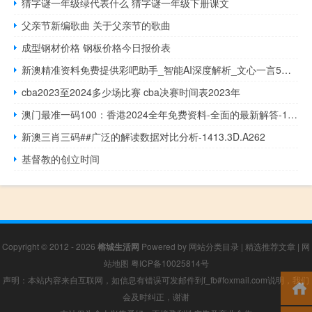
猜字谜一年级绿代表什么 猜字谜一年级下册课文
父亲节新编歌曲 关于父亲节的歌曲
成型钢材价格 钢板价格今日报价表
新澳精准资料免费提供彩吧助手_智能AI深度解析_文心一言5G.213.1.679
cba2023至2024多少场比赛 cba决赛时间表2023年
澳门最准一码100：香港2024全年免费资料-全面的最新解答-1011.ISO.178
新澳三肖三码##广泛的解读数据对比分析-1413.3D.A262
基督教的创立时间
Copyright © 2012 - 2026
榕城生活网
Powered by
网站分类目录
|
精选推荐文章
|
网
站地图
粤ICP备10025814号
声明：本站内容来自互联网，如信息有错误可发邮件到f_fb#foxmail.com说明，我们
会及时纠正，谢谢