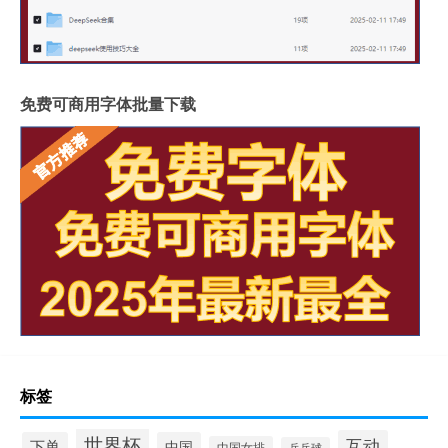
免费可商用字体批量下载
标签
世界杯
互动
下单
中国
中国女排
乒乓球