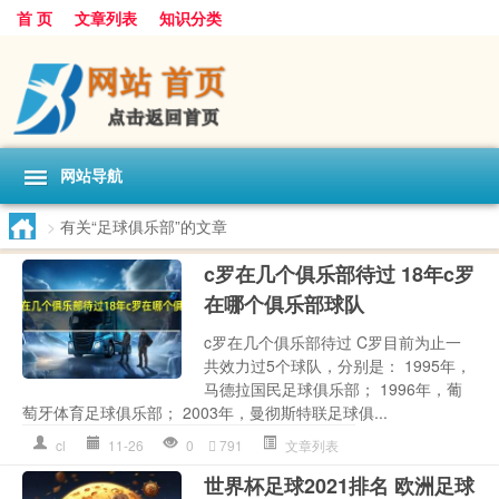
首 页
文章列表
知识分类
网站导航
>
有关“足球俱乐部”的文章
c罗在几个俱乐部待过 18年c罗
在哪个俱乐部球队
c罗在几个俱乐部待过 C罗目前为止一
共效力过5个球队，分别是： 1995年，
马德拉国民足球俱乐部； 1996年，葡
萄牙体育足球俱乐部； 2003年，曼彻斯特联足球俱...
cl
11-26
0
791
文章列表
世界杯足球2021排名 欧洲足球