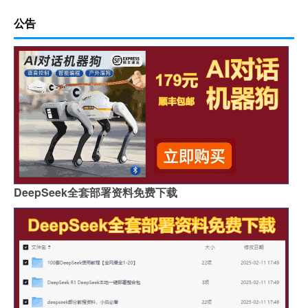
公告
DeepSeek全套部署资料免费下载