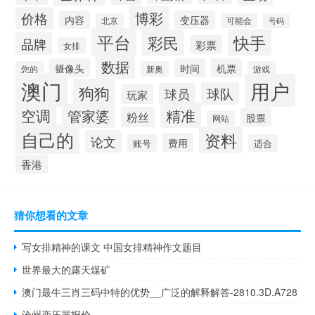
博彩
价格
内容
变压器
北京
可能会
号码
平台
快手
彩民
品牌
彩票
女排
数据
摄像头
时间
机票
您的
新奥
游戏
澳门
用户
狗狗
球队
球员
玩家
空调
精准
管家婆
粉丝
股票
网站
自己的
资料
论文
费用
账号
适合
香港
猜你想看的文章
写女排精神的课文 中国女排精神作文题目
世界最大的露天煤矿
澳门最牛三肖三码中特的优势__广泛的解释解答-2810.3D.A728
沧州变压器报价