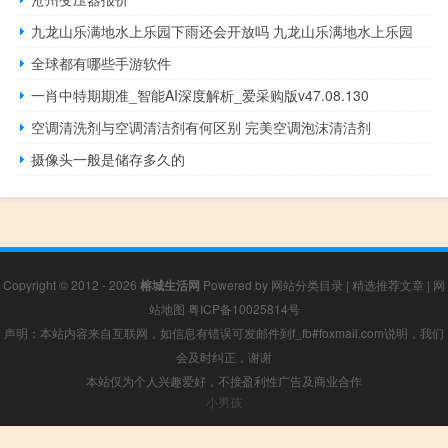
九龙山乐满地水上乐园下雨还会开放吗 九龙山乐满地水上乐园
全球都有哪些手游软件
一肖中特期期准_智能AI深度解析_爱采购版v47.08.130
空调清洗剂与空调清洁剂有何区别 完美空调泡沫清洁剂
摄像头一般是储存多久的
Copyright © 2012 - 2026
榕城生活网
Powered by
网站分类目录
|
精选推荐文章
|
网
站地图
粤ICP备10025814号
声明：本站内容来自互联网，如信息有错误可发邮件到f_fb#foxmail.com说明，我们
会及时纠正，谢谢
本站仅为个人兴趣爱好，不接盈利性广告及商业合作
小男孩