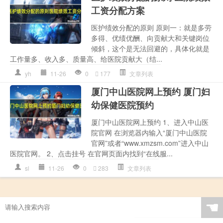
工资分配方案
医护绩效分配的原则 原则一：就是多劳
多得、优绩优酬、向贡献大和关键岗位
倾斜，这个是无法回避的，具体化就是
工作量多、收入多、质量高、给医院贡献大（结...
yh
11-26
0
177
文章列表
厦门中山医院网上预约 厦门妇
幼保健医院预约
厦门中山医院网上预约 1、进入中山医
院官网 在浏览器内输入“厦门中山医院
官网”或者“www.xmzsm.com”进入中山
医院官网。 2、点击挂号 在官网页面内找到“在线服...
sl
11-26
0
283
文章列表
☚