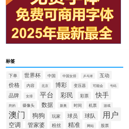
标签
世界杯
互动
下单
中国
中国女排
乒乓球
博彩
价格
内容
变压器
北京
可能会
号码
平台
快手
彩民
品牌
彩票
女排
数据
摄像头
时间
机票
您的
新奥
游戏
澳门
用户
狗狗
球队
球员
玩家
空调
精准
管家婆
粉丝
股票
网站