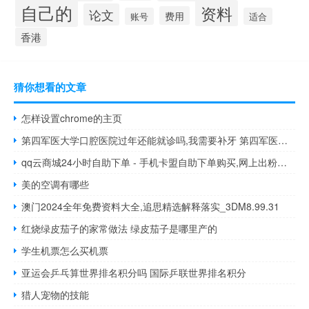
自己的
资料
论文
费用
账号
适合
香港
猜你想看的文章
怎样设置chrome的主页
第四军医大学口腔医院过年还能就诊吗,我需要补牙 第四军医大学附属医院
qq云商城24小时自助下单 - 手机卡盟自助下单购买,网上出粉收粉什么意思
美的空调有哪些
澳门2024全年免费资料大全,追思精选解释落实_3DM8.99.31
红烧绿皮茄子的家常做法 绿皮茄子是哪里产的
学生机票怎么买机票
亚运会乒乓算世界排名积分吗 国际乒联世界排名积分
猎人宠物的技能