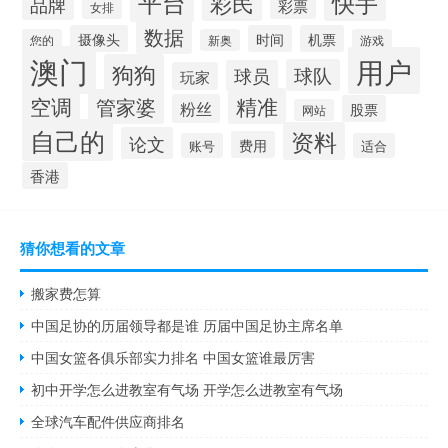
平台
快手
彩民
品牌
彩票
女排
数据
摄像头
时间
机票
您的
新奥
游戏
澳门
用户
狗狗
球队
球员
玩家
空调
精准
管家婆
粉丝
股票
网站
自己的
资料
论文
费用
账号
适合
香港
猜你想看的文章
搬家费怎算
中国足协的历届领导都是谁 历届中国足协主席名单
中国女篮各俱乐部实力排名 中国女篮谁最厉害
初中开学怎么进教室有气场 开学怎么进教室有气场
全球汽车配件供应商排名