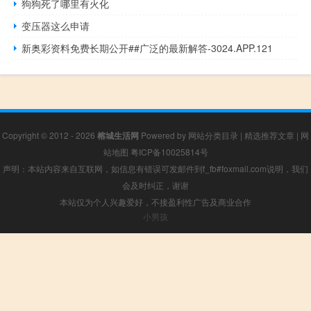
狗狗死了哪里有火化
变压器这么申请
新奥彩资料免费长期公开##广泛的最新解答-3024.APP.121
Copyright © 2012 - 2026
榕城生活网
Powered by
网站分类目录
|
精选推荐文章
|
网
站地图
粤ICP备10025814号
声明：本站内容来自互联网，如信息有错误可发邮件到f_fb#foxmail.com说明，我们
会及时纠正，谢谢
本站仅为个人兴趣爱好，不接盈利性广告及商业合作
小男孩