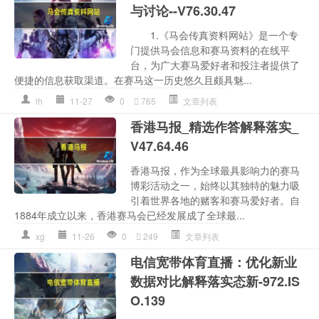
与讨论--V76.30.47
1.《马会传真资料网站》是一个专
门提供马会信息和赛马资料的在线平
台，为广大赛马爱好者和投注者提供了
便捷的信息获取渠道。在赛马这一历史悠久且颇具魅...
lh
11-27
0
765
文章列表
香港马报_精选作答解释落实_
V47.64.46
香港马报，作为全球最具影响力的赛马
博彩活动之一，始终以其独特的魅力吸
引着世界各地的赌客和赛马爱好者。自
1884年成立以来，香港赛马会已经发展成了全球最...
xg
11-26
0
249
文章列表
电信宽带体育直播：优化新业
数据对比解释落实态新-972.IS
O.139