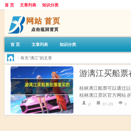
首 页
文章列表
知识分类
首 页
文章列表
知识分类
>
有关“漓江”的文章
游漓江买船票
桂林漓江船票可以通过以下
桂林漓江景区官方网站 的
yl
01-29
0