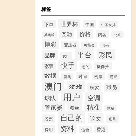
标签
世界杯
下单
中国
中国女排
价格
互动
内容
北京
乒乓球
博彩
变压器
可能会
号码
平台
彩民
品牌
女排
快手
彩票
摄像头
您的
数据
时间
机票
新奥
游戏
澳门
狗狗
球员
玩家
用户
空调
球队
精准
管家婆
粉丝
网站
自己的
论文
股票
账号
资料
费用
香港
适合