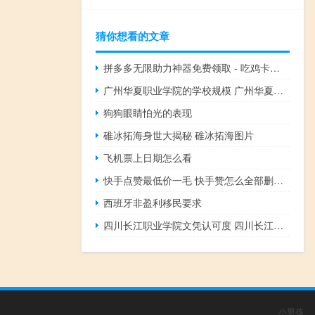
猜你想看的文章
拼多多无限助力神器免费领取 - 吃鸡卡盟网 qq互赞网址网站
广州华夏职业学院的学校规模 广州华夏职业技术学院
狗狗眼睛怕光的表现
碓冰拓海身世大揭秘 碓冰拓海图片
飞机票上日期怎么看
快手点赞最低价一毛 快手赞怎么全部删除(快手点赞的怎么删除)
西班牙非盈利移民要求
四川长江职业学院文凭认可度 四川长江职业学院吧
小男孩