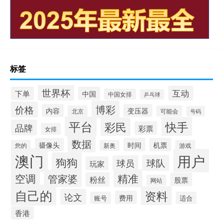
标签
世界杯
互动
下单
中国
中国女排
乒乓球
博彩
价格
内容
变压器
北京
可能会
号码
平台
快手
彩民
品牌
彩票
女排
数据
摄像头
时间
机票
您的
新奥
游戏
澳门
用户
狗狗
球队
球员
玩家
空调
精准
管家婆
粉丝
股票
网站
自己的
资料
论文
费用
账号
适合
香港