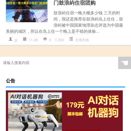
门鼓浪屿住宿团购
鼓浪屿住宿一晚大概多少钱 三天的时
间，我还是推荐在鼓浪屿岛上住住，鼓
浪屿被中国国家地理杂志评选为中国最
美丽的城区，所以在岛上住一个晚上是不错的体验...
gl
11-26
0
200
文章列表
☚
公告