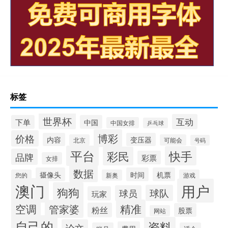
标签
世界杯
互动
下单
中国
中国女排
乒乓球
博彩
价格
内容
变压器
北京
可能会
号码
平台
快手
彩民
品牌
彩票
女排
数据
摄像头
时间
机票
您的
新奥
游戏
澳门
用户
狗狗
球队
球员
玩家
空调
精准
管家婆
粉丝
股票
网站
自己的
资料
论文