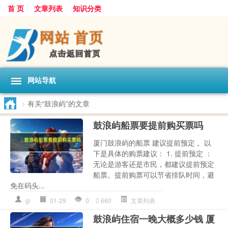
首 页
文章列表
知识分类
网站导航
>
有关“鼓浪屿”的文章
鼓浪屿船票要提前购买票吗
厦门鼓浪屿的船票 建议提前预定 。以
下是具体的购票建议： 1. 提前预定 ：
无论是游客还是市民，都建议提前预定
船票。提前购票可以节省排队时间，避
免在码头...
gl
01-29
0
660
文章列表
鼓浪屿住宿一晚大概多少钱 厦