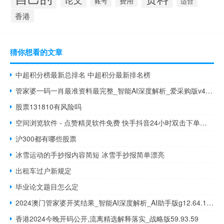
费用
账号
适合
香港
猜你想看的文章
中超积分榜最新总排名 中超积分最新排名榜
管家婆一码一肖最准资料最完整_智能AI深度解析_爱采购版v47.08.150
股票131810有风险吗
空间浏览软件 - 点赞精灵软件免费 快手抖音24小时双击下单新平台
沪300都有哪些股票
冰雪运动的手抄报内容简短 冰雪手抄报简单漂亮
出租车过户新规定
毕业论文题目怎么定
2024澳门管家婆开奖结果_智能AI深度解析_AI助手版g12.64.1402
香港2024今晚开码公开,流离精选解释落实_战略版59.93.59