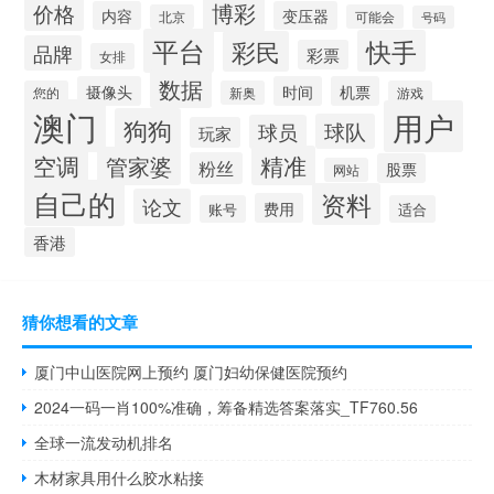
博彩
价格
内容
变压器
北京
可能会
号码
平台
快手
彩民
品牌
彩票
女排
数据
摄像头
时间
机票
您的
新奥
游戏
澳门
用户
狗狗
球队
球员
玩家
空调
精准
管家婆
粉丝
股票
网站
自己的
资料
论文
费用
账号
适合
香港
猜你想看的文章
厦门中山医院网上预约 厦门妇幼保健医院预约
2024一码一肖100%准确，筹备精选答案落实_TF760.56
全球一流发动机排名
木材家具用什么胶水粘接