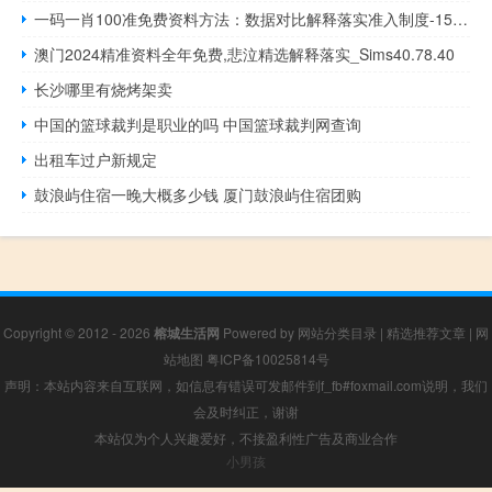
一码一肖100准免费资料方法：数据对比解释落实准入制度-1518.3D.A367
澳门2024精准资料全年免费,悲泣精选解释落实_Sims40.78.40
长沙哪里有烧烤架卖
中国的篮球裁判是职业的吗 中国篮球裁判网查询
出租车过户新规定
鼓浪屿住宿一晚大概多少钱 厦门鼓浪屿住宿团购
Copyright © 2012 - 2026
榕城生活网
Powered by
网站分类目录
|
精选推荐文章
|
网
站地图
粤ICP备10025814号
声明：本站内容来自互联网，如信息有错误可发邮件到f_fb#foxmail.com说明，我们
会及时纠正，谢谢
本站仅为个人兴趣爱好，不接盈利性广告及商业合作
小男孩