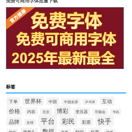
免费可商用字体批量下载
标签
世界杯
互动
下单
中国
中国女排
乒乓球
博彩
价格
内容
变压器
北京
可能会
号码
平台
快手
彩民
品牌
彩票
女排
数据
摄像头
时间
机票
您的
新奥
游戏