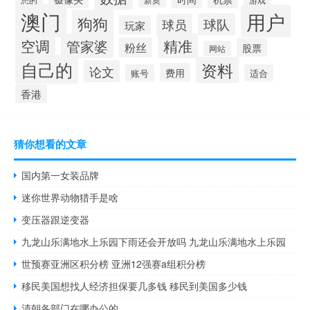
澳门
用户
狗狗
球队
球员
玩家
空调
精准
管家婆
粉丝
股票
网站
自己的
资料
论文
费用
账号
适合
香港
猜你想看的文章
国内第一女装品牌
迷你世界动物猎手是啥
变压器跟逆变器
九龙山乐满地水上乐园下雨还会开放吗 九龙山乐满地水上乐园
世预赛亚洲区积分榜 亚洲12强赛a组积分榜
移民美国想找人经济担保要几多钱 移民到美国多少钱
清朝各部门在哪办公的