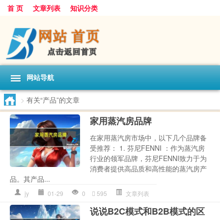
首 页
文章列表
知识分类
网站导航
>
有关“产品”的文章
家用蒸汽房品牌
在家用蒸汽房市场中，以下几个品牌备
受推荐： 1. 芬尼FENNI ：作为蒸汽房
行业的领军品牌，芬尼FENNI致力于为
消费者提供高品质和高性能的蒸汽房产
品。其产品...
jy
01-29
0
595
文章列表
说说B2C模式和B2B模式的区