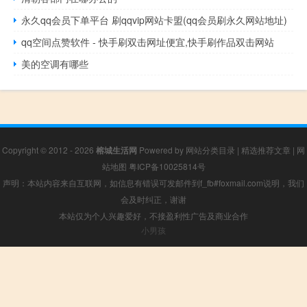
永久qq会员下单平台 刷qqvip网站卡盟(qq会员刷永久网站地址)
qq空间点赞软件 - 快手刷双击网址便宜,快手刷作品双击网站
美的空调有哪些
Copyright © 2012 - 2026
榕城生活网
Powered by
网站分类目录
|
精选推荐文章
|
网
站地图
粤ICP备10025814号
声明：本站内容来自互联网，如信息有错误可发邮件到f_fb#foxmail.com说明，我们
会及时纠正，谢谢
本站仅为个人兴趣爱好，不接盈利性广告及商业合作
小男孩