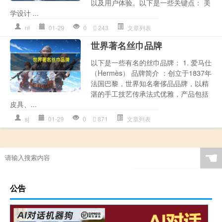
以及用户体验。以下是一些关键点： 美
学设计 ...
nl
01-29
0
243
文章列表
世界著名丝巾品牌
以下是一些有名的丝巾品牌： 1. 爱马仕
（Hermès） 品牌简介 ：创立于1837年
法国巴黎，世界知名奢侈品品牌，以精
湛的手工技艺传承法式优雅，产品包括
皮具、...
sj
01-29
0
871
文章列表
☚
公告