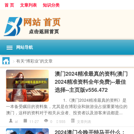
首 页
文章列表
知识分类
网站导航
>
有关“博彩业”的文章
澳门2024精准最真的资料(澳门
2024精准资料全年免费)--最佳
选择--主页版v556.472
1.《澳门2024精准最真的资料》是
一本备受瞩目的资料集，尤其是在博彩业和旅游业占据重要地位的
澳门，这样的资料对于相关从业者、投资者以及游客来说都是...
al
11-27
0
555
文章列表
2024澳门今晚开特马开什么：