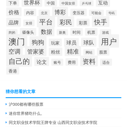
世界杯
互动
下单
中国
中国女排
乒乓球
博彩
价格
内容
变压器
北京
可能会
号码
平台
快手
彩民
品牌
彩票
女排
数据
摄像头
时间
机票
您的
新奥
游戏
澳门
用户
狗狗
球队
球员
玩家
空调
精准
管家婆
粉丝
股票
网站
自己的
资料
论文
费用
账号
适合
香港
猜你想看的文章
沪300都有哪些股票
迷你世界猪吃什么。
同文职业技术学院王牌专业 山西同文职业技术学院