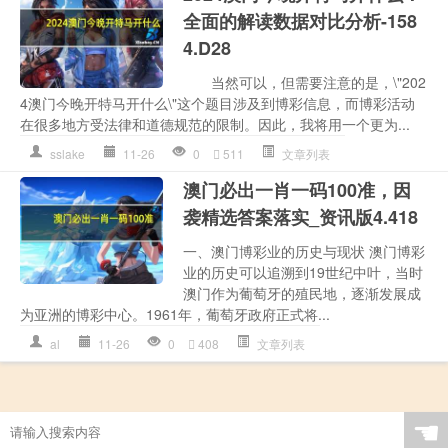
全面的解读数据对比分析-158
4.D28
当然可以，但需要注意的是，\"202
4澳门今晚开特马开什么\"这个题目涉及到博彩信息，而博彩活动
在很多地方受法律和道德规范的限制。因此，我将用一个更为...
sslake
11-26
0
511
文章列表
澳门必出一肖一码100准，因
袭精选答案落实_资讯版4.418
一、澳门博彩业的历史与现状 澳门博彩
业的历史可以追溯到19世纪中叶，当时
澳门作为葡萄牙的殖民地，逐渐发展成
为亚洲的博彩中心。1961年，葡萄牙政府正式将...
al
11-26
0
408
文章列表
☚